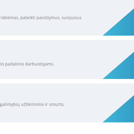
problemas, pateikti pasiūlymus, susijusius
ūkio padalinio darbuotojams.
ų galimybių užtikrinimo ir smurto,