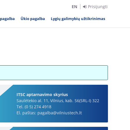
EN
Prisijungti
 pagalba
Ūkio pagalba
Lygių galimybių užtikrinimas
ITSC aptarnavimo skyrius
Saulėtekio al. 11, Vilnius, kab. S6(SRL-I) 322
Tel. (0 5) 274 4918
El. paštas: pagalba@vilniustech.lt