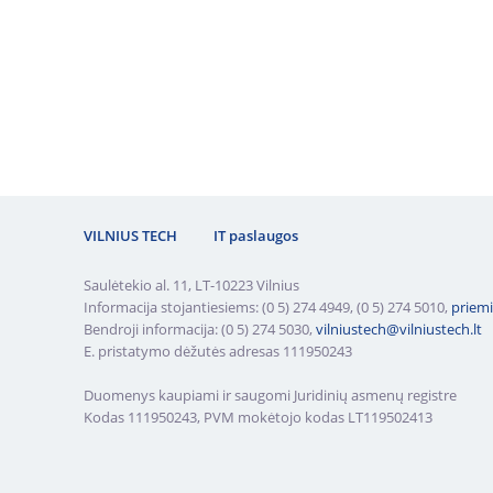
VILNIUS TECH
IT paslaugos
Saulėtekio al. 11, LT-10223 Vilnius
Informacija stojantiesiems: (0 5) 274 4949, (0 5) 274 5010,
priemi
Bendroji informacija: (0 5) 274 5030,
vilniustech@vilniustech.lt
E. pristatymo dėžutės adresas 111950243
Duomenys kaupiami ir saugomi Juridinių asmenų registre
Kodas 111950243, PVM mokėtojo kodas LT119502413